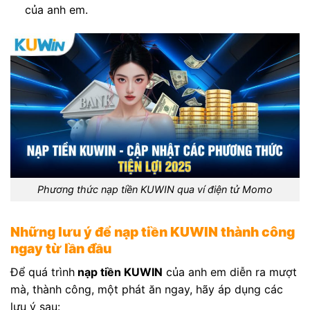
của anh em.
Phương thức nạp tiền KUWIN qua ví điện tử Momo
Những lưu ý để nạp tiền KUWIN thành công
ngay từ lần đầu
Để quá trình
nạp tiền KUWIN
của anh em diễn ra mượt
mà, thành công, một phát ăn ngay, hãy áp dụng các
lưu ý sau: