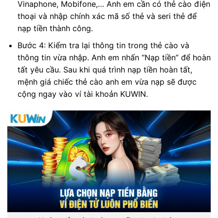
Vinaphone, Mobifone,… Anh em cần có thẻ cào điện
thoại và nhập chính xác mã số thẻ và seri thẻ để
nạp tiền thành công.
Bước 4: Kiểm tra lại thông tin trong thẻ cào và
thông tin vừa nhập. Anh em nhấn “Nạp tiền” để hoàn
tất yêu cầu. Sau khi quá trình nạp tiền hoàn tất,
mệnh giá chiếc thẻ cào anh em vừa nạp sẽ được
cộng ngay vào ví tài khoản KUWIN.