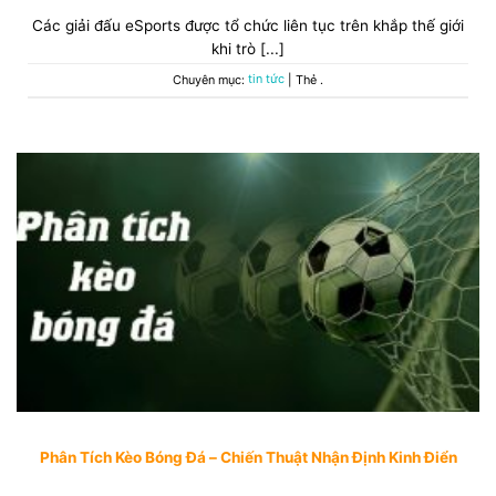
Các giải đấu eSports được tổ chức liên tục trên khắp thế giới
khi trò [...]
Chuyên mục:
tin tức
| Thẻ
.
Phân Tích Kèo Bóng Đá – Chiến Thuật Nhận Định Kinh Điển