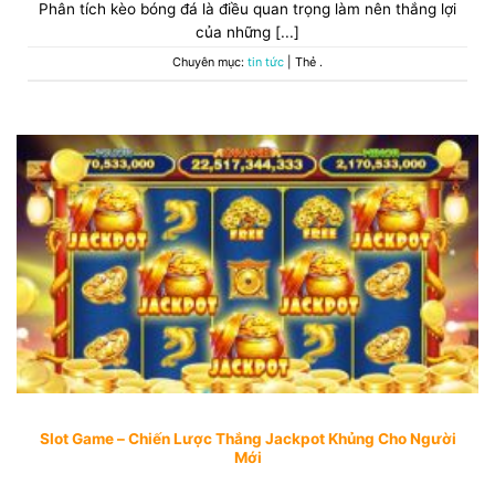
Phân tích kèo bóng đá là điều quan trọng làm nên thắng lợi
của những [...]
Chuyên mục:
tin tức
| Thẻ
.
Slot Game – Chiến Lược Thắng Jackpot Khủng Cho Người
Mới