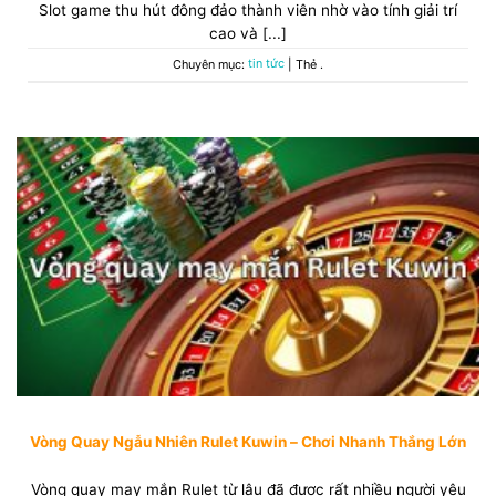
Slot game thu hút đông đảo thành viên nhờ vào tính giải trí
cao và [...]
Chuyên mục:
tin tức
| Thẻ
.
Vòng Quay Ngẫu Nhiên Rulet Kuwin – Chơi Nhanh Thắng Lớn
Vòng quay may mắn Rulet từ lâu đã được rất nhiều người yêu