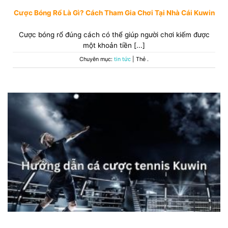
Cược Bóng Rổ Là Gì? Cách Tham Gia Chơi Tại Nhà Cái Kuwin
Cược bóng rổ đúng cách có thể giúp người chơi kiếm được
một khoản tiền [...]
Chuyên mục:
tin tức
| Thẻ
.